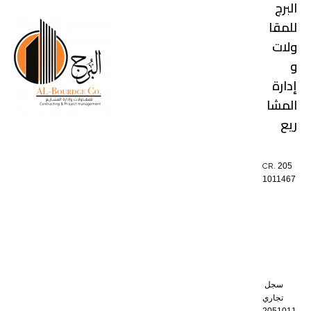
البرج
للمقا
ولات
و
إدارة
المشا
ريع
CR.
205
1011467
سجل
تجاري