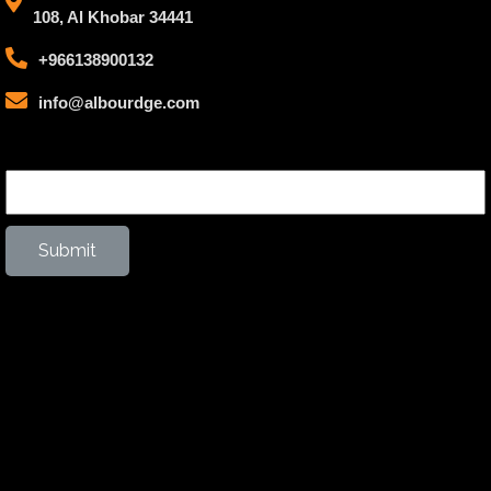
108, Al Khobar 34441
+966138900132
info@albourdge.com
Input Label
Submit